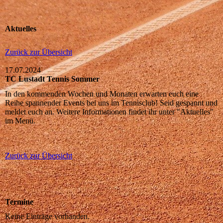
Aktuelles
Zurück zur Übersicht
17.07.2024
TC Lustadt Tennis Sommer
In den kommenden Wochen und Monaten erwarten euch eine
Reihe spannender Events bei uns im Tennisclub! Seid gespannt und
meldet euch an. Weitere Informationen findet ihr unter "Aktuelles"
im Menü.
Zurück zur Übersicht
Termine
Keine Einträge vorhanden.